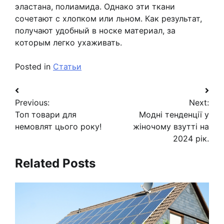
эластана, полиамида. Однако эти ткани
сочетают с хлопком или льном. Как результат,
получают удобный в носке материал, за
которым легко ухаживать.
Posted in
Статьи
Навигация
Previous:
Next:
по
Топ товари для
Модні тенденції у
записям
немовлят цього року!
жіночому взутті на
2024 рік.
Related Posts