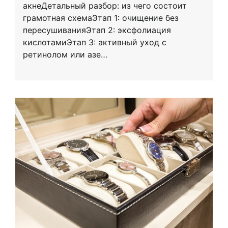
акнеДетальный разбор: из чего состоит
грамотная схемаЭтап 1: очищение без
пересушиванияЭтап 2: эксфолиация
кислотамиЭтап 3: активный уход с
ретинолом или азе…