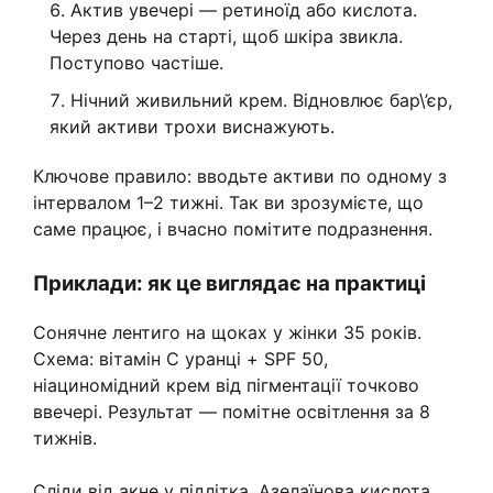
Актив увечері — ретиноїд або кислота.
Через день на старті, щоб шкіра звикла.
Поступово частіше.
Нічний живильний крем. Відновлює бар\’єр,
який активи трохи виснажують.
Ключове правило: вводьте активи по одному з
інтервалом 1–2 тижні. Так ви зрозумієте, що
саме працює, і вчасно помітите подразнення.
Приклади: як це виглядає на практиці
Сонячне лентиго на щоках у жінки 35 років.
Схема: вітамін C уранці + SPF 50,
ніациномідний крем від пігментації точково
ввечері. Результат — помітне освітлення за 8
тижнів.
Сліди від акне у підлітка. Азелаїнова кислота