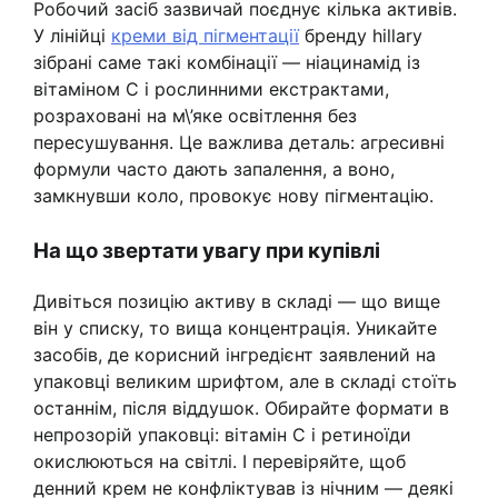
Робочий засіб зазвичай поєднує кілька активів.
У лінійці
креми від пігментації
бренду hillary
зібрані саме такі комбінації — ніацинамід із
вітаміном C і рослинними екстрактами,
розраховані на м\’яке освітлення без
пересушування. Це важлива деталь: агресивні
формули часто дають запалення, а воно,
замкнувши коло, провокує нову пігментацію.
На що звертати увагу при купівлі
Дивіться позицію активу в складі — що вище
він у списку, то вища концентрація. Уникайте
засобів, де корисний інгредієнт заявлений на
упаковці великим шрифтом, але в складі стоїть
останнім, після віддушок. Обирайте формати в
непрозорій упаковці: вітамін C і ретиноїди
окислюються на світлі. І перевіряйте, щоб
денний крем не конфліктував із нічним — деякі