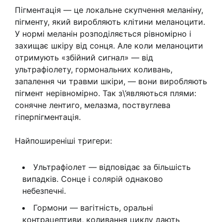
Пігментація — це локальне скупчення меланіну,
пігменту, який виробляють клітини меланоцити.
У нормі меланін розподіляється рівномірно і
захищає шкіру від сонця. Але коли меланоцити
отримують «збійний сигнал» — від
ультрафіолету, гормональних коливань,
запалення чи травми шкіри, — вони виробляють
пігмент нерівномірно. Так з\’являються плями:
сонячне лентиго, мелазма, поствуглева
гіперпігментація.
Найпоширеніші тригери:
Ультрафіолет — відповідає за більшість
випадків. Сонце і солярій однаково
небезпечні.
Гормони — вагітність, оральні
контрацептиви, коливання циклу дають