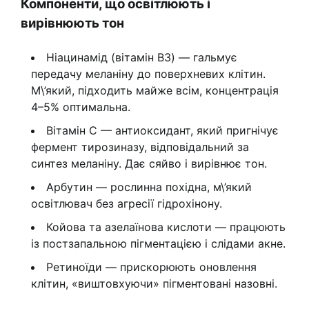
Компоненти, що освітлюють і
вирівнюють тон
Ніацинамід (вітамін B3) — гальмує
передачу меланіну до поверхневих клітин.
М\’який, підходить майже всім, концентрація
4–5% оптимальна.
Вітамін C — антиоксидант, який пригнічує
фермент тирозиназу, відповідальний за
синтез меланіну. Дає сяйво і вирівнює тон.
Арбутин — рослинна похідна, м\’який
освітлювач без агресії гідрохінону.
Койова та азелаїнова кислоти — працюють
із постзапальною пігментацією і слідами акне.
Ретиноїди — прискорюють оновлення
клітин, «виштовхуючи» пігментовані назовні.