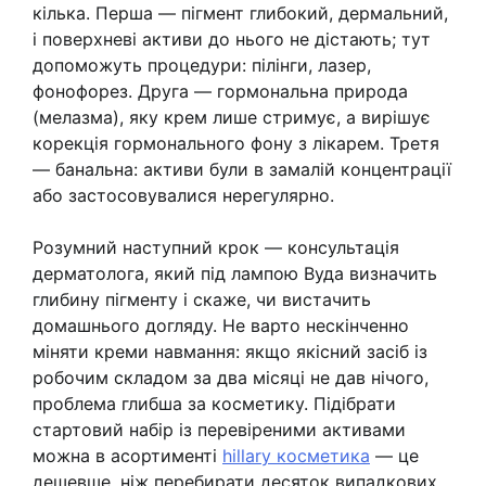
кілька. Перша — пігмент глибокий, дермальний,
і поверхневі активи до нього не дістають; тут
допоможуть процедури: пілінги, лазер,
фонофорез. Друга — гормональна природа
(мелазма), яку крем лише стримує, а вирішує
корекція гормонального фону з лікарем. Третя
— банальна: активи були в замалій концентрації
або застосовувалися нерегулярно.
Розумний наступний крок — консультація
дерматолога, який під лампою Вуда визначить
глибину пігменту і скаже, чи вистачить
домашнього догляду. Не варто нескінченно
міняти креми навмання: якщо якісний засіб із
робочим складом за два місяці не дав нічого,
проблема глибша за косметику. Підібрати
стартовий набір із перевіреними активами
можна в асортименті
hillary косметика
— це
дешевше, ніж перебирати десяток випадкових