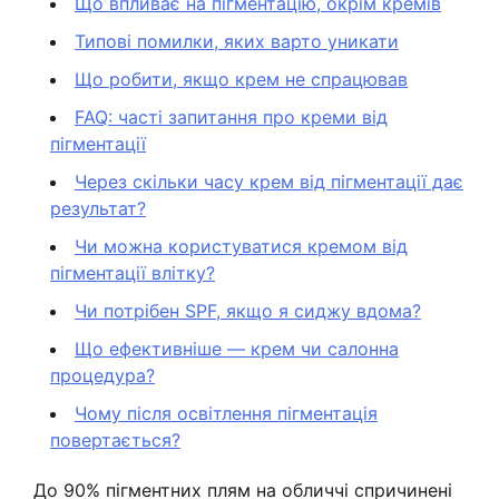
Що впливає на пігментацію, окрім кремів
Типові помилки, яких варто уникати
Що робити, якщо крем не спрацював
FAQ: часті запитання про креми від
пігментації
Через скільки часу крем від пігментації дає
результат?
Чи можна користуватися кремом від
пігментації влітку?
Чи потрібен SPF, якщо я сиджу вдома?
Що ефективніше — крем чи салонна
процедура?
Чому після освітлення пігментація
повертається?
До 90% пігментних плям на обличчі спричинені