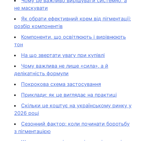
Чому це важливо вирішувати системно, а
не маскувати
Як обрати ефективний крем від пігментації:
розбір компонентів
Компоненти, що освітлюють і вирівнюють
тон
На що звертати увагу при купівлі
Чому важлива не лише «сила», а й
делікатність формули
Покрокова схема застосування
Приклади: як це виглядає на практиці
Скільки це коштує на українському ринку у
2026 році
Сезонний фактор: коли починати боротьбу
з пігментацією