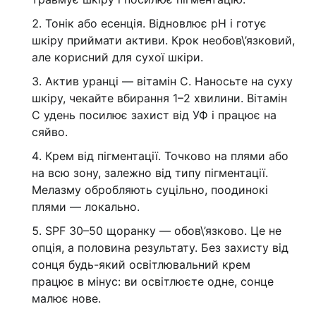
Тонік або есенція. Відновлює pH і готує
шкіру приймати активи. Крок необов\’язковий,
але корисний для сухої шкіри.
Актив уранці — вітамін C. Наносьте на суху
шкіру, чекайте вбирання 1–2 хвилини. Вітамін
C удень посилює захист від УФ і працює на
сяйво.
Крем від пігментації. Точково на плями або
на всю зону, залежно від типу пігментації.
Мелазму обробляють суцільно, поодинокі
плями — локально.
SPF 30–50 щоранку — обов\’язково. Це не
опція, а половина результату. Без захисту від
сонця будь-який освітлювальний крем
працює в мінус: ви освітлюєте одне, сонце
малює нове.