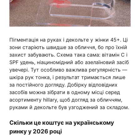
Пігментація на руках і декольте у жінки 45+. Ці
зони старіють швидше за обличчя, бо про їхній
захист забувають. Схема така сама: вітамін C і
SPF удень, ніациномідний або азелаїновий засіб
увечері. Тут особливо важлива регулярність —
шкіра рук тонка, і результат тримається лише
за постійного догляду. Добірку відповідних
засобів можна зібрати в одному місці серед
асортименту hillary, щоб догляд за обличчям,
руками й декольте був узгоджений за складом.
Скільки це коштує на українському
ринку у 2026 році