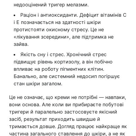
недооцінений тригер мелазми.
Раціон і антиоксиданти. Дефіцит вітамінів C
і E позначається на здатності шкіри
протистояти окисному стресу. Це не
«лікування зсередини», але підтримка не
зайва.
Якість сну і стрес. Хронічний стрес
підвищує рівень кортизолу, а він побічно
впливає на роботу пігментних клітин.
Банально, але системний недосип погіршує
стан шкіри загалом.
Це не означає, що креми не потрібні — навпаки,
вони основа. Але коли ви прибираєте побутові
тригери й паралельно застосовуєте якісний
засіб, результат приходить швидше й
тримається довше. Догляд працює найкраще як
частина загального ставлення до шкіри, а не як