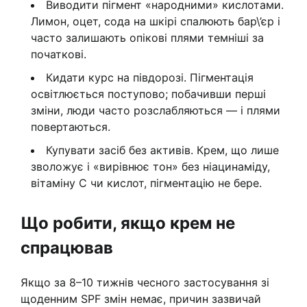
Виводити пігмент «народними» кислотами.
Лимон, оцет, сода на шкірі спалюють бар\’єр і
часто залишають опікові плями темніші за
початкові.
Кидати курс на півдорозі. Пігментація
освітлюється поступово; побачивши перші
зміни, люди часто розслабляються — і плями
повертаються.
Купувати засіб без активів. Крем, що лише
зволожує і «вирівнює тон» без ніацинаміду,
вітаміну C чи кислот, пігментацію не бере.
Що робити, якщо крем не
спрацював
Якщо за 8–10 тижнів чесного застосування зі
щоденним SPF змін немає, причин зазвичай