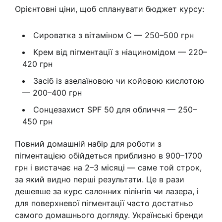
Орієнтовні ціни, щоб спланувати бюджет курсу:
Сироватка з вітаміном C — 250–500 грн
Крем від пігментації з ніациномідом — 220–
420 грн
Засіб із азелаїновою чи койовою кислотою
— 200–400 грн
Сонцезахист SPF 50 для обличчя — 250–
450 грн
Повний домашній набір для роботи з
пігментацією обійдеться приблизно в 900–1700
грн і вистачає на 2–3 місяці — саме той строк,
за який видно перші результати. Це в рази
дешевше за курс салонних пілінгів чи лазера, і
для поверхневої пігментації часто достатньо
самого домашнього догляду. Українські бренди