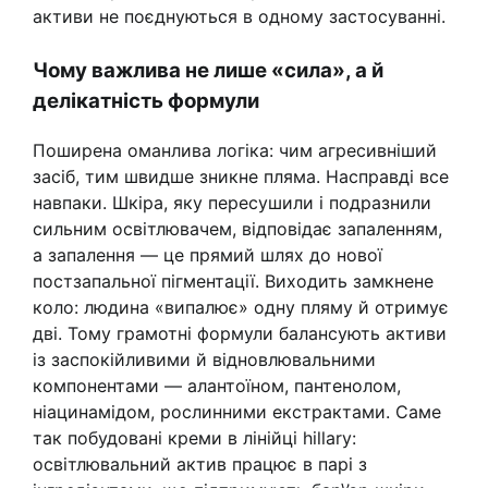
активи не поєднуються в одному застосуванні.
Чому важлива не лише «сила», а й
делікатність формули
Поширена оманлива логіка: чим агресивніший
засіб, тим швидше зникне пляма. Насправді все
навпаки. Шкіра, яку пересушили і подразнили
сильним освітлювачем, відповідає запаленням,
а запалення — це прямий шлях до нової
постзапальної пігментації. Виходить замкнене
коло: людина «випалює» одну пляму й отримує
дві. Тому грамотні формули балансують активи
із заспокійливими й відновлювальними
компонентами — алантоїном, пантенолом,
ніацинамідом, рослинними екстрактами. Саме
так побудовані креми в лінійці hillary:
освітлювальний актив працює в парі з