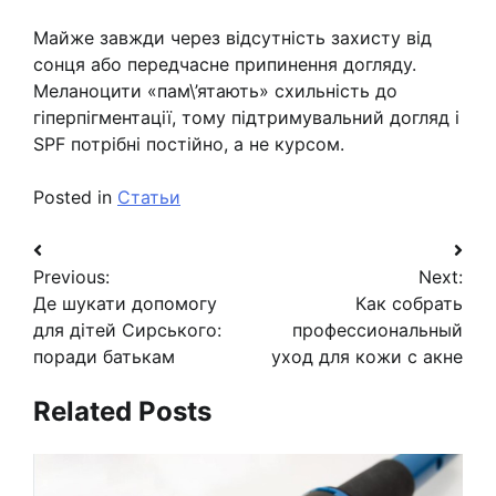
Майже завжди через відсутність захисту від
сонця або передчасне припинення догляду.
Меланоцити «пам\’ятають» схильність до
гіперпігментації, тому підтримувальний догляд і
SPF потрібні постійно, а не курсом.
Posted in
Статьи
Навигация
Previous:
Next:
по
Де шукати допомогу
Как собрать
записям
для дітей Сирського:
профессиональный
поради батькам
уход для кожи с акне
Related Posts