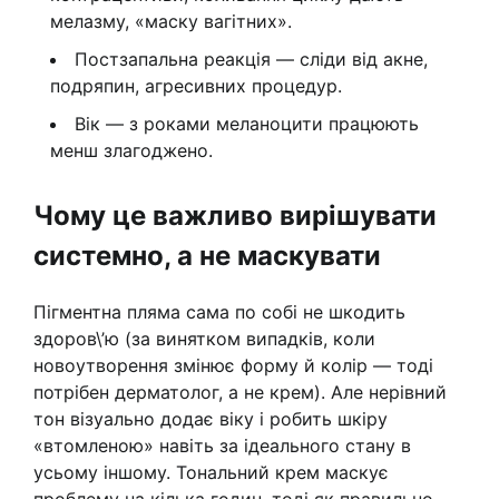
мелазму, «маску вагітних».
Постзапальна реакція — сліди від акне,
подряпин, агресивних процедур.
Вік — з роками меланоцити працюють
менш злагоджено.
Чому це важливо вирішувати
системно, а не маскувати
Пігментна пляма сама по собі не шкодить
здоров\’ю (за винятком випадків, коли
новоутворення змінює форму й колір — тоді
потрібен дерматолог, а не крем). Але нерівний
тон візуально додає віку і робить шкіру
«втомленою» навіть за ідеального стану в
усьому іншому. Тональний крем маскує
проблему на кілька годин, тоді як правильно