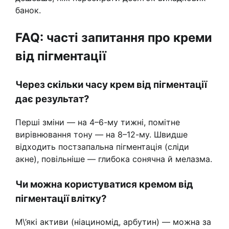
банок.
FAQ: часті запитання про креми
від пігментації
Через скільки часу крем від пігментації
дає результат?
Перші зміни — на 4–6-му тижні, помітне
вирівнювання тону — на 8–12-му. Швидше
відходить постзапальна пігментація (сліди
акне), повільніше — глибока сонячна й мелазма.
Чи можна користуватися кремом від
пігментації влітку?
М\’які активи (ніациномід, арбутин) — можна за