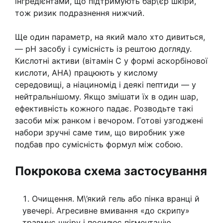
інгредієнтами, що підтримують бар\’єр шкіри,
тож ризик подразнення нижчий.
Ще один параметр, на який мало хто дивиться,
— pH засобу і сумісність із рештою догляду.
Кислотні активи (вітамін C у формі аскорбінової
кислоти, AHA) працюють у кислому
середовищі, а ніациномід і деякі пептиди — у
нейтральнішому. Якщо змішати їх в один шар,
ефективність кожного падає. Розводьте такі
засоби між ранком і вечором. Готові узгоджені
набори зручні саме тим, що виробник уже
подбав про сумісність формул між собою.
Покрокова схема застосування
Очищення. М\’який гель або пінка вранці й
увечері. Агресивне вмивання «до скрипу»
травмує шкіру і посилює пігментацію.